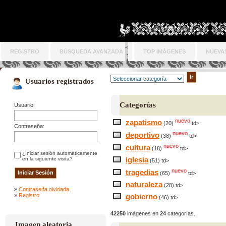
REGISTRO
BÚSQUEDA AVANZADA
TOP IMÁGENES
NUEVA
Usuarios registrados
Categorías
Usuario:
nuevo
zapatismo
(20)
td>
Contraseña:
nuevo
deportivo
(38)
td>
nuevo
cultura
(18)
td>
¿Iniciar sesión automáticamente
iglesia
en la siguiente visita?
(51) td>
nuevo
tragedias
(65)
td>
naturaleza
(28) td>
»
Contraseña olvidada
»
Registro
gobierno
(46) td>
42250
imágenes en
24
categorías.
Imagen aleatoria