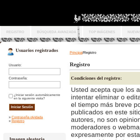
REGISTRO
BÚSQUEDA AVANZADA
TOP IMÁGENES
NUEVA
Usuarios registrados
Principal
/Registro
Registro
Usuario:
Condiciones del registro:
Contraseña:
Usted acepta que los ad
¿Iniciar sesión automáticamente
intentar eliminar o edi
en la siguiente visita?
el tiempo más breve p
publicados en este sit
»
Contraseña olvidada
autores, no son opinion
»
Registro
moderadores o webmas
expresamente por estas
Imagen aleatoria