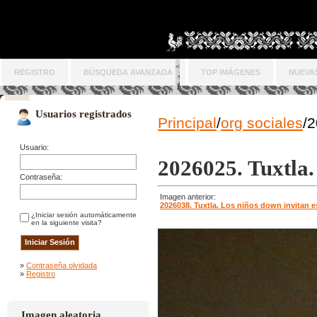
REGISTRO
BÚSQUEDA AVANZADA
TOP IMÁGENES
NUEVA
Usuarios registrados
Principal
/
org sociales
/2
Usuario:
2026025. Tuxtla.
Contraseña:
Imagen anterior:
2026038. Tuxtla. Los niños down invitan 
¿Iniciar sesión automáticamente
en la siguiente visita?
»
Contraseña olvidada
»
Registro
Imagen aleatoria